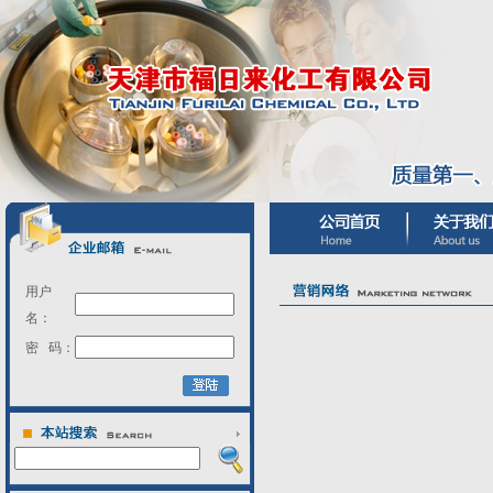
用户
名：
密 码：